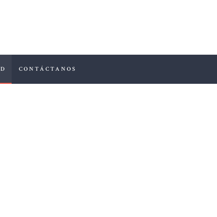
INICIO
EQUIPO
ACTUALIDAD
AD
CONTÁCTANOS
CONTÁCTANOS
All Posts
Home
All Posts