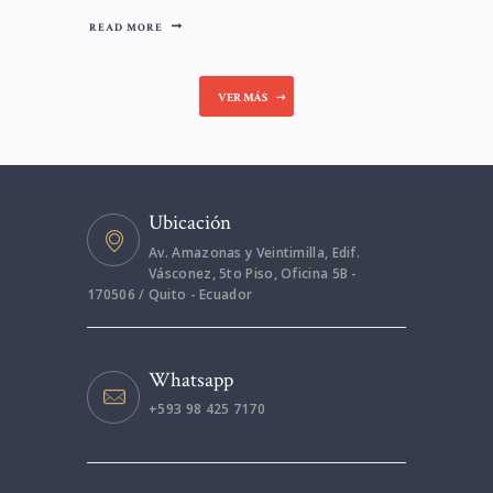
República, Guillermo Lasso, firmó el Proyecto
READ MORE
de Ley Orgánica para el Fortalecimiento de la
Economía Familiar con reformas al régimen
tributario orientadas a disminuir los
VER MÁS
impuestos a la familia ecuatoriana.
Ubicación
Av. Amazonas y Veintimilla, Edif.
Vásconez, 5to Piso, Oficina 5B -
170506 / Quito - Ecuador
Whatsapp
+593 98 425 7170