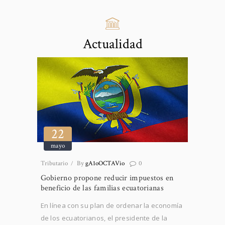
Actualidad
22
mayo
Tributario
By
gA1oOCTAVio
0
Gobierno propone reducir impuestos en
beneficio de las familias ecuatorianas
En línea con su plan de ordenar la economía
de los ecuatorianos, el presidente de la